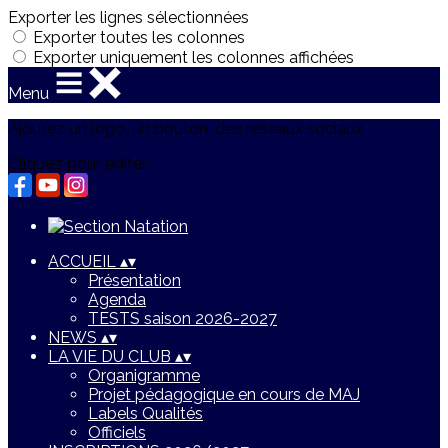
Exporter les lignes sélectionnées
Exporter toutes les colonnes
Exporter uniquement les colonnes affichées
Menu
Ajoutez un logo, un bouton, des réseaux sociaux
Cliquez pour éditer
ACCUEIL
▴
▾
Présentation
Agenda
TESTS saison 2026-2027
NEWS
▴
▾
LA VIE DU CLUB
▴
▾
Organigramme
Projet pédagogique en cours de MAJ
Labels Qualités
Officiels