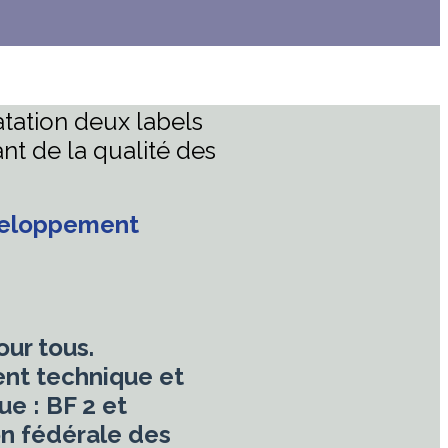
tation deux labels
nt de la qualité des
éveloppement
our tous.
nt technique et
e : BF 2 et
on fédérale des