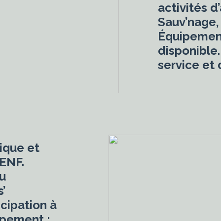
activités d
Sauv’nage, 
Équipemen
disponible
service et
ique et
 ENF.
au
’
cipation à
ipement :