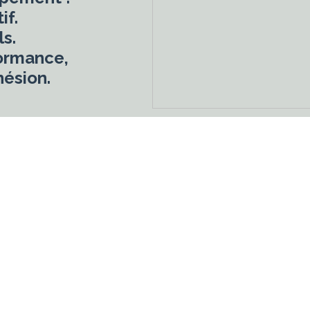
if.
s.
ormance,
hésion.