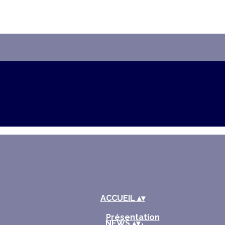
ACCUEIL
▴
▾
Présentation
NEWS
▴
▾