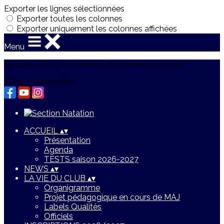
Exporter les lignes sélectionnées
Exporter toutes les colonnes
Exporter uniquement les colonnes affichées
Menu
Ajoutez un logo, un bouton, des réseaux sociaux
Cliquez pour éditer
ACCUEIL
▴
▾
Présentation
Agenda
TESTS saison 2026-2027
NEWS
▴
▾
LA VIE DU CLUB
▴
▾
Organigramme
Projet pédagogique en cours de MAJ
Labels Qualités
Officiels