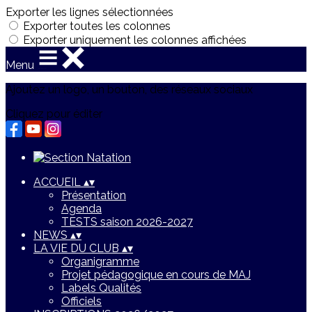
Exporter les lignes sélectionnées
Exporter toutes les colonnes
Exporter uniquement les colonnes affichées
Menu
Ajoutez un logo, un bouton, des réseaux sociaux
Cliquez pour éditer
ACCUEIL
▴
▾
Présentation
Agenda
TESTS saison 2026-2027
NEWS
▴
▾
LA VIE DU CLUB
▴
▾
Organigramme
Projet pédagogique en cours de MAJ
Labels Qualités
Officiels