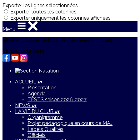
Exporter les lignes sélectionnées
Exporter toutes les colonnes
Exporter uniquement les colonnes affichées
Menu
Ajoutez un logo, un bouton, des réseaux sociaux
Cliquez pour éditer
ACCUEIL
▴
▾
Présentation
Agenda
TESTS saison 2026-2027
NEWS
▴
▾
LA VIE DU CLUB
▴
▾
Organigramme
Projet pédagogique en cours de MAJ
Labels Qualités
Officiels