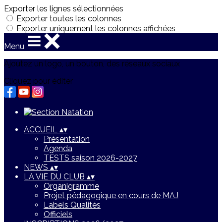
Exporter les lignes sélectionnées
Exporter toutes les colonnes
Exporter uniquement les colonnes affichées
Menu
Ajoutez un logo, un bouton, des réseaux sociaux
Cliquez pour éditer
ACCUEIL
▴
▾
Présentation
Agenda
TESTS saison 2026-2027
NEWS
▴
▾
LA VIE DU CLUB
▴
▾
Organigramme
Projet pédagogique en cours de MAJ
Labels Qualités
Officiels