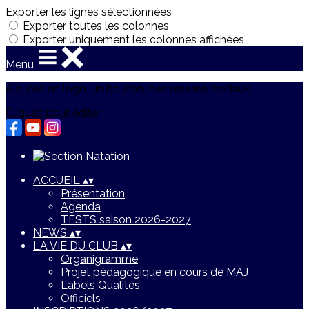
Exporter les lignes sélectionnées
Exporter toutes les colonnes
Exporter uniquement les colonnes affichées
Menu
Ajoutez un logo, un bouton, des réseaux sociaux
Cliquez pour éditer
ACCUEIL
▴
▾
Présentation
Agenda
TESTS saison 2026-2027
NEWS
▴
▾
LA VIE DU CLUB
▴
▾
Organigramme
Projet pédagogique en cours de MAJ
Labels Qualités
Officiels