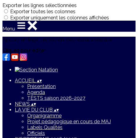
Exporter les lignes sélectionnées
Exporter toutes les colonnes
Exporter uniquement les colonnes affichées
Menu
Ajoutez un logo, un bouton, des réseaux sociaux
Cliquez pour éditer
ACCUEIL
▴
▾
Présentation
Agenda
TESTS saison 2026-2027
NEWS
▴
▾
LA VIE DU CLUB
▴
▾
Organigramme
Projet pédagogique en cours de MAJ
Labels Qualités
Officiels