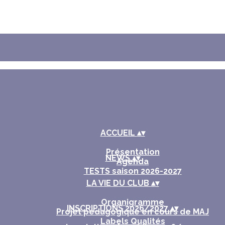
ACCUEIL
▴
▾
Présentation
NEWS
▴
▾
Agenda
TESTS saison 2026-2027
LA VIE DU CLUB
▴
▾
Organigramme
INSCRIPTIONS 2026/2027
▴
▾
Projet pédagogique en cours de MAJ
Labels Qualités