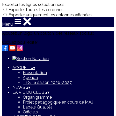
Exporter les lignes sélectionnées
Exporter toutes les colonnes
Exporter uniquement les colonnes affichées
Menu
Ajoutez un logo, un bouton, des réseaux sociaux
Cliquez pour éditer
ACCUEIL
▴
▾
Présentation
Agenda
TESTS saison 2026-2027
NEWS
▴
▾
LA VIE DU CLUB
▴
▾
Organigramme
Projet pédagogique en cours de MAJ
Labels Qualités
Officiels