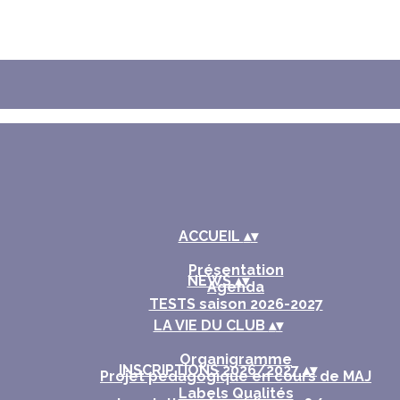
ACCUEIL
▴
▾
Présentation
NEWS
▴
▾
Agenda
TESTS saison 2026-2027
LA VIE DU CLUB
▴
▾
Organigramme
INSCRIPTIONS 2026/2027
▴
▾
Projet pédagogique en cours de MAJ
Labels Qualités