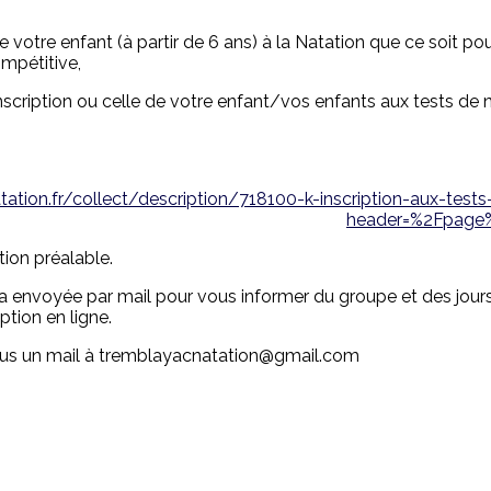
re votre enfant (à partir de 6 ans) à la Natation que ce soit p
mpétitive,
nscription ou celle de votre enfant/vos enfants aux tests de n
ation.fr/collect/description/718100-k-inscription-aux-test
header=%2Fpage%
tion préalable.
ra envoyée par mail pour vous informer du groupe et des jou
ption en ligne.
ous un mail à tremblayacnatation@gmail.com