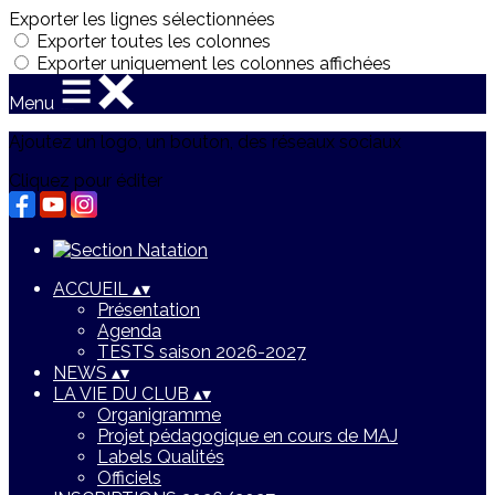
Exporter les lignes sélectionnées
Exporter toutes les colonnes
Exporter uniquement les colonnes affichées
Menu
Ajoutez un logo, un bouton, des réseaux sociaux
Cliquez pour éditer
ACCUEIL
▴
▾
Présentation
Agenda
TESTS saison 2026-2027
NEWS
▴
▾
LA VIE DU CLUB
▴
▾
Organigramme
Projet pédagogique en cours de MAJ
Labels Qualités
Officiels