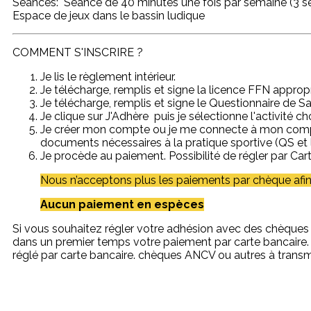
Séances: Séance de 40 minutes une fois par semaine (3
Espace de jeux dans le bassin ludique
COMMENT S'INSCRIRE ?
Je lis le règlement intérieur.
Je télécharge, remplis et signe la licence FFN appro
Je télécharge, remplis et signe le Questionnaire de 
Je clique sur J'Adhère puis je sélectionne l'activité ch
Je créer mon compte ou je me connecte à mon compte 
documents nécessaires à la pratique sportive (QS et l
Je procède au paiement. Possibilité de régler par Cart
Nous n’acceptons plus les paiements par chèque afin 
Aucun paiement en espèces
Si vous souhaitez régler votre adhésion avec des chèqu
dans un premier temps votre paiement par carte banca
réglé par carte bancaire. chèques ANCV ou autres à transm