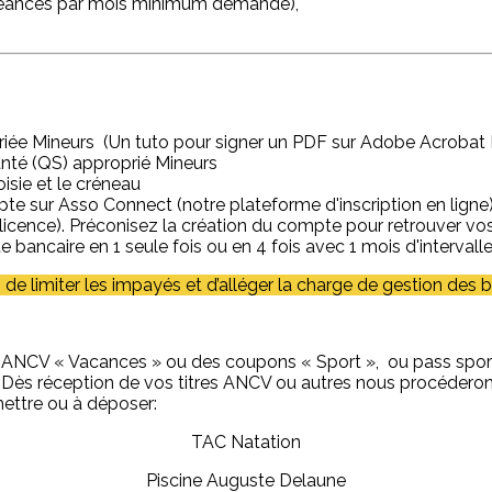
 séances par mois minimum demandé),
priée Mineurs (Un tuto pour signer un PDF sur Adobe Acrobat D
Santé (QS) approprié Mineurs
oisie et le créneau
sur Asso Connect (notre plateforme d'inscription en ligne)
icence). Préconisez la création du compte pour retrouver vos 
e bancaire en 1 seule fois ou en 4 fois avec 1 mois d'intervall
de limiter les impayés et d’alléger la charge de gestion des 
es ANCV « Vacances » ou des coupons « Sport », ou pass s
ire. Dès réception de vos titres ANCV ou autres nous pr
ettre ou à déposer:
TAC Natation
Piscine Auguste Delaune