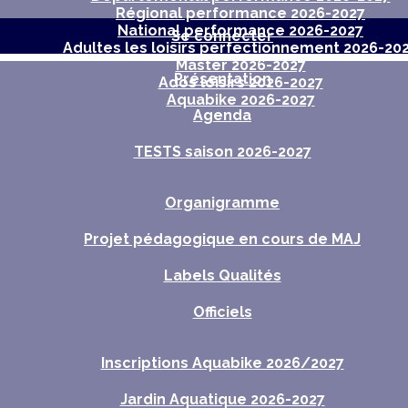
Régional performance 2026-2027
National performance 2026-2027
Se connecter
Adultes les loisirs perfectionnement 2026-20
Master 2026-2027
Présentation
Ados loisirs 2026-2027
Aquabike 2026-2027
Agenda
TESTS saison 2026-2027
Organigramme
Projet pédagogique en cours de MAJ
Labels Qualités
Officiels
Inscriptions Aquabike 2026/2027
Jardin Aquatique 2026-2027