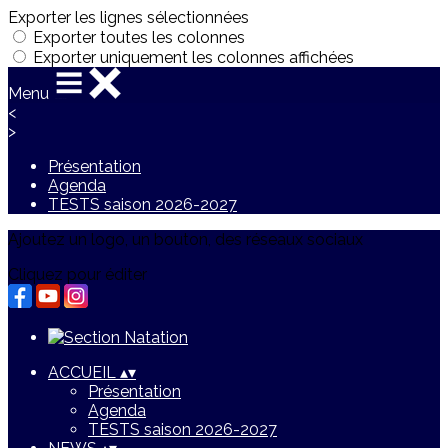
Exporter les lignes sélectionnées
Exporter toutes les colonnes
Exporter uniquement les colonnes affichées
Menu
<
>
Présentation
Agenda
TESTS saison 2026-2027
Ajoutez un logo, un bouton, des réseaux sociaux
Cliquez pour éditer
ACCUEIL
▴
▾
Présentation
Agenda
TESTS saison 2026-2027