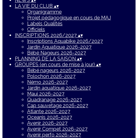
NEWS
▴
▾
LA VIE DU CLUB
▴
▾
Organigramme
Projet pédagogique en cours de MAJ
Labels Qualités
Officiels
INSCRIPTIONS 2026/2027
▴
▾
Inscriptions Aquabike 2026/2027
Jardin Aquatique 2026-2027
Bébé Nageurs 2026-2027
PLANNING DE LA SAISON
▴
▾
GROUPES (en cours de mise à jour)
▴
▾
Bébé nageurs 2026-2027
Polochon 2026-2027
Némo 2026-2027
Jardin aquatique 2026-2027
Maui 2026-2027
Quadranage 2026-2027
Cap sauvetage 2026-2027
Atlante 2026-2027
Oceanis 2026-2027
Avenir 2026-2027
Avenir Compet 2026-2027
Avenir perfo 2026-2027