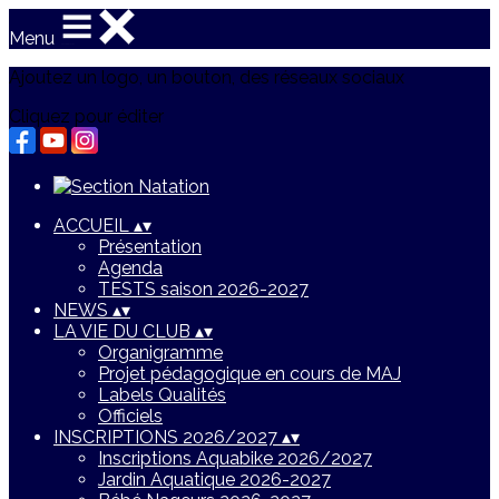
Menu
Ajoutez un logo, un bouton, des réseaux sociaux
Cliquez pour éditer
ACCUEIL
▴
▾
Présentation
Agenda
TESTS saison 2026-2027
NEWS
▴
▾
LA VIE DU CLUB
▴
▾
Organigramme
Projet pédagogique en cours de MAJ
Labels Qualités
Officiels
INSCRIPTIONS 2026/2027
▴
▾
Inscriptions Aquabike 2026/2027
Jardin Aquatique 2026-2027