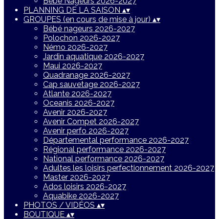
Bébé Nageurs 2026-2027
PLANNING DE LA SAISON
▴
▾
GROUPES (en cours de mise à jour)
▴
▾
Bébé nageurs 2026-2027
Polochon 2026-2027
Némo 2026-2027
Jardin aquatique 2026-2027
Maui 2026-2027
Quadranage 2026-2027
Cap sauvetage 2026-2027
Atlante 2026-2027
Oceanis 2026-2027
Avenir 2026-2027
Avenir Compet 2026-2027
Avenir perfo 2026-2027
Départemental performance 2026-2027
Régional performance 2026-2027
National performance 2026-2027
Adultes les loisirs perfectionnement 2026-2027
Master 2026-2027
Ados loisirs 2026-2027
Aquabike 2026-2027
PHOTOS / VIDÉOS
▴
▾
BOUTIQUE
▴
▾