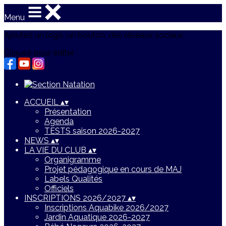
Menu
Ajoutez un logo, un bouton, des réseaux sociaux
Cliquez pour éditer
ACCUEIL
▴
▾
Présentation
Agenda
TESTS saison 2026-2027
NEWS
▴
▾
LA VIE DU CLUB
▴
▾
Organigramme
Projet pédagogique en cours de MAJ
Labels Qualités
Officiels
INSCRIPTIONS 2026/2027
▴
▾
Inscriptions Aquabike 2026/2027
Jardin Aquatique 2026-2027