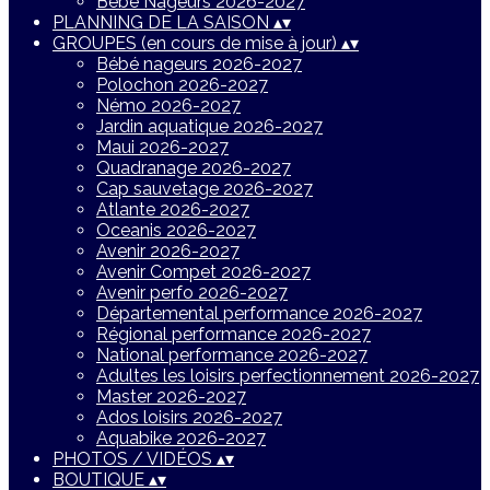
Bébé Nageurs 2026-2027
PLANNING DE LA SAISON
▴
▾
GROUPES (en cours de mise à jour)
▴
▾
Bébé nageurs 2026-2027
Polochon 2026-2027
Némo 2026-2027
Jardin aquatique 2026-2027
Maui 2026-2027
Quadranage 2026-2027
Cap sauvetage 2026-2027
Atlante 2026-2027
Oceanis 2026-2027
Avenir 2026-2027
Avenir Compet 2026-2027
Avenir perfo 2026-2027
Départemental performance 2026-2027
Régional performance 2026-2027
National performance 2026-2027
Adultes les loisirs perfectionnement 2026-2027
Master 2026-2027
Ados loisirs 2026-2027
Aquabike 2026-2027
PHOTOS / VIDÉOS
▴
▾
BOUTIQUE
▴
▾