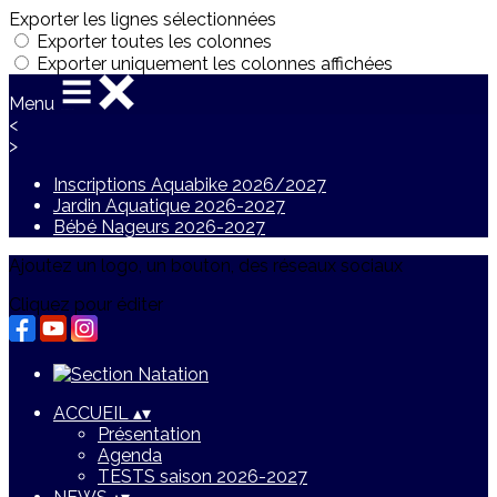
Exporter les lignes sélectionnées
Exporter toutes les colonnes
Exporter uniquement les colonnes affichées
Menu
<
>
Inscriptions Aquabike 2026/2027
Jardin Aquatique 2026-2027
Bébé Nageurs 2026-2027
Ajoutez un logo, un bouton, des réseaux sociaux
Cliquez pour éditer
ACCUEIL
▴
▾
Présentation
Agenda
TESTS saison 2026-2027