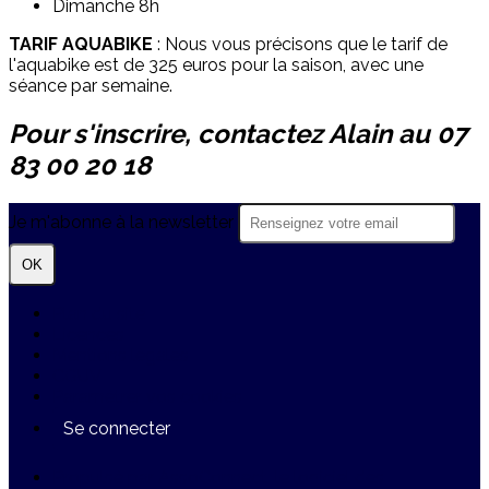
Dimanche 8h
TARIF AQUABIKE
: Nous vous précisons que le tarif de
l'aquabike est de 325 euros pour la saison, avec une
séance par semaine.
Pour s'inscrire, contactez Alain au 07
83 00 20 18
Je m'abonne à la newsletter
OK
Plan du site
Licences
Mentions légales
CGUV
Paramétrer vos cookies
Se connecter
Propulsé par AssoConnect, le logiciel des