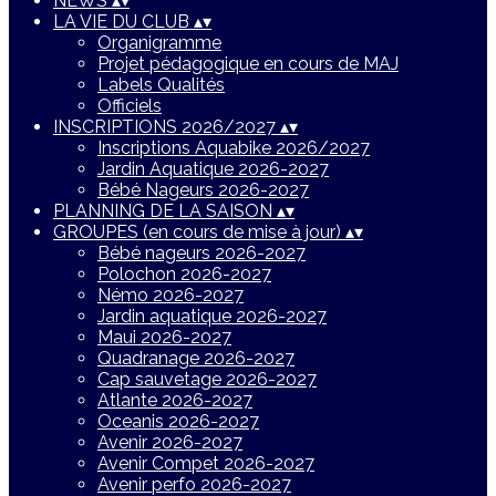
NEWS
▴
▾
LA VIE DU CLUB
▴
▾
Organigramme
Projet pédagogique en cours de MAJ
Labels Qualités
Officiels
INSCRIPTIONS 2026/2027
▴
▾
Inscriptions Aquabike 2026/2027
Jardin Aquatique 2026-2027
Bébé Nageurs 2026-2027
PLANNING DE LA SAISON
▴
▾
GROUPES (en cours de mise à jour)
▴
▾
Bébé nageurs 2026-2027
Polochon 2026-2027
Némo 2026-2027
Jardin aquatique 2026-2027
Maui 2026-2027
Quadranage 2026-2027
Cap sauvetage 2026-2027
Atlante 2026-2027
Oceanis 2026-2027
Avenir 2026-2027
Avenir Compet 2026-2027
Avenir perfo 2026-2027