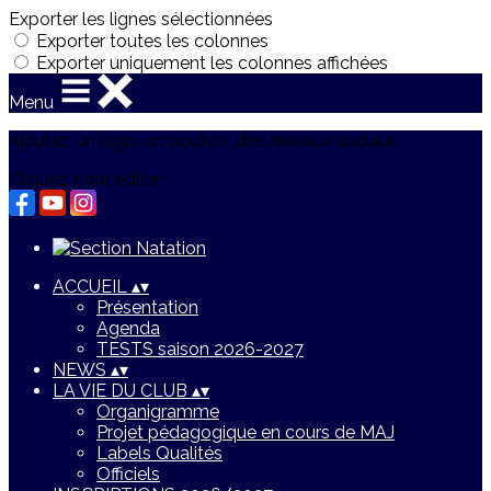
Exporter les lignes sélectionnées
Exporter toutes les colonnes
Exporter uniquement les colonnes affichées
Menu
Ajoutez un logo, un bouton, des réseaux sociaux
Cliquez pour éditer
ACCUEIL
▴
▾
Présentation
Agenda
TESTS saison 2026-2027
NEWS
▴
▾
LA VIE DU CLUB
▴
▾
Organigramme
Projet pédagogique en cours de MAJ
Labels Qualités
Officiels